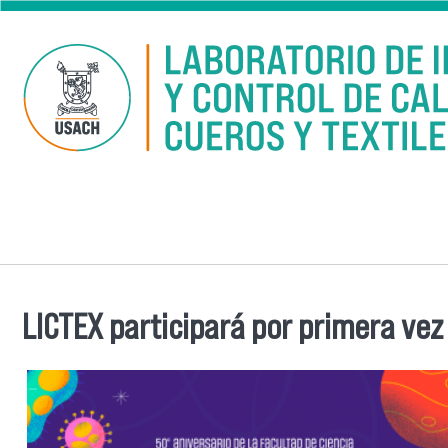
Pasar al contenido principal
LICTEX participará por primera vez
Se encuentra usted aquí