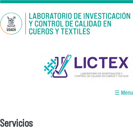
Pasar al contenido principal
logo_lictex_mesa_de_trabajo_1.png
☰ Menu
Servicios
Se encuentra usted aquí