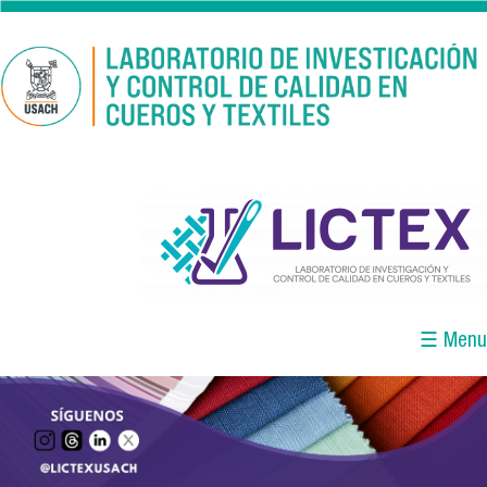
Pasar al contenido principal
logo_lictex_mesa_de_trabajo_1.png
☰ Menu