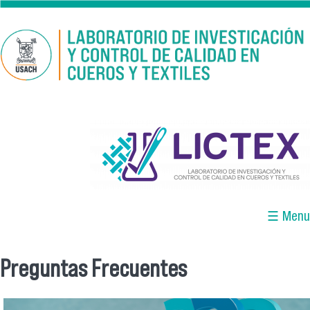
Pasar al contenido principal
logo_lictex_mesa_de_trabajo_1.png
☰ Menu
Preguntas Frecuentes
Se encuentra usted aquí