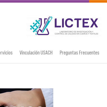
logo_lictex_mesa_de_trabajo_1.png
rvicios
Vinculación USACH
Preguntas Frecuentes