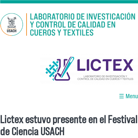
Pasar al contenido principal
logo_lictex_mesa_de_trabajo_1.png
☰ Menu
Lictex estuvo presente en el Festival
Se encuentra usted aquí
de Ciencia USACH