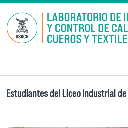
Pasar al contenido principal
Estudiantes del Liceo Industrial de
Se encuentra usted aquí