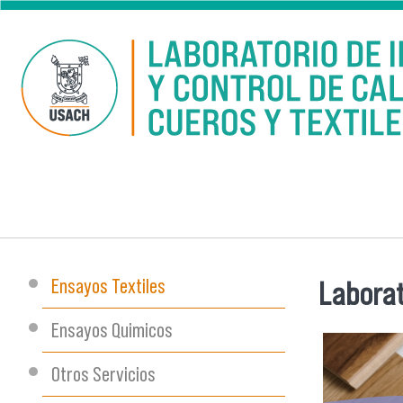
Pasar al contenido principal
Ensayos Textiles
Laborat
Se encu
Ensayos Quimicos
Otros Servicios