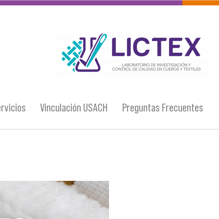
logo_lictex_mesa_de_trabajo_1.png
rvicios
Vinculación USACH
Preguntas Frecuentes