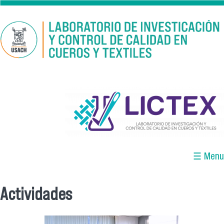
Pasar al contenido principal
logo_lictex_mesa_de_trabajo_1.png
☰ Menu
Actividades
Se encuentra usted aquí